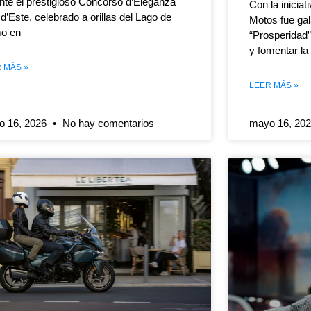
nte el prestigioso Concorso d’Eleganza
Con la iniciat
a d’Este, celebrado a orillas del Lago de
Motos fue gal
o en
“Prosperidad”
y fomentar la
 MÁS »
LEER MÁS »
o 16, 2026
No hay comentarios
mayo 16, 20