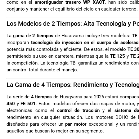
como en el
amortiguador trasero WP XACT
, han sido cali
conjunto y mantener el equilibrio del ciclo en cualquier terreno.
Los Modelos de 2 Tiempos: Alta Tecnología y P
La gama de
2 tiempos
de Husqvarna incluye tres modelos:
TE
incorporan
tecnología de inyección en el cuerpo de acelerac
potencia más controlada y eficiente. De estos, el modelo
TE 3
permitiendo su uso en carretera, mientras que la
TE 125
y
TE 
la competición. La tecnología TBI garantiza un rendimiento co
un control total durante el manejo.
La Gama de 4 Tiempos: Rendimiento y Tecnolo
La serie de
4 tiempos
de Husqvarna para 2026 estará compues
450
y
FE 501
. Estos modelos ofrecen dos mapas de motor, y 
electrónicas como el
control de tracción
y el
sistema de
rendimiento en cualquier situación. Los motores DOHC de
diseñados para ofrecer un
par motor
excepcional y un rendim
aquellos que buscan lo mejor en su segmento.