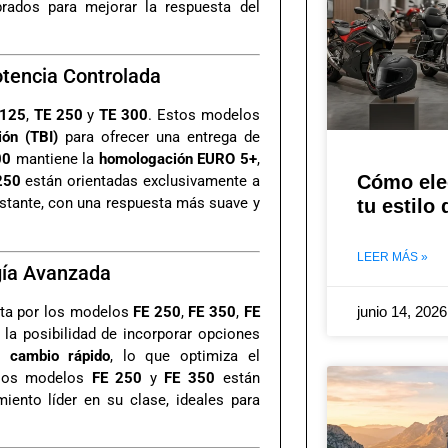
brados para mejorar la respuesta del
otencia Controlada
 125
,
TE 250
y
TE 300
. Estos modelos
ión (TBI)
para ofrecer una entrega de
00
mantiene la
homologación EURO 5+
,
Cómo ele
250
están orientadas exclusivamente a
nstante, con una respuesta más suave y
tu estilo
LEER MÁS »
gía Avanzada
ta por los modelos
FE 250
,
FE 350
,
FE
junio 14, 202
la posibilidad de incorporar opciones
 cambio rápido
, lo que optimiza el
 los modelos
FE 250
y
FE 350
están
iento líder en su clase, ideales para