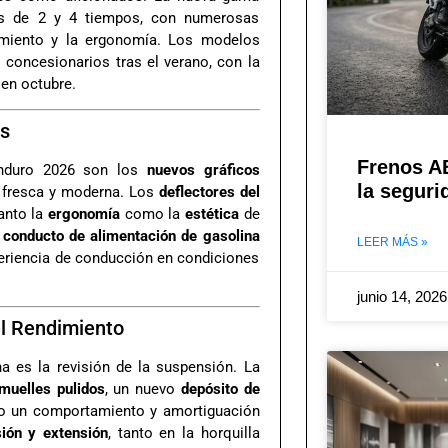
nes de 2 y 4 tiempos, con numerosas
ndimiento y la ergonomía. Los modelos
 concesionarios tras el verano, con la
 en octubre.
es
Frenos A
Enduro 2026 son los
nuevos gráficos
la seguri
a fresca y moderna. Los
deflectores del
anto la
ergonomía
como la
estética
de
l conducto de alimentación de gasolina
LEER MÁS »
periencia de conducción en condiciones
junio 14, 202
el Rendimiento
 es la revisión de la suspensión. La
muelles pulidos
, un nuevo
depósito de
do un comportamiento y amortiguación
ión y extensión
, tanto en la horquilla