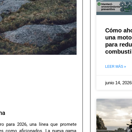
Cómo aho
una moto:
para redu
combusti
LEER MÁS »
junio 14, 202
na
o para 2026, una línea que promete
ales como aficionados. La nueva gama