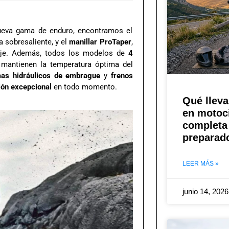
nueva gama de enduro, encontramos el
 sobresaliente, y el
manillar ProTaper
,
taje. Además, todos los modelos de
4
 mantienen la temperatura óptima del
mas hidráulicos de embrague
y
frenos
ión excepcional
en todo momento.
Qué lleva
en motoci
completa 
preparad
LEER MÁS »
junio 14, 202