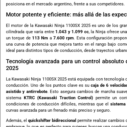
posiciona en el mercado argentino, frente a sus competidores.
Motor potente y eficiente: más allá de las expec
El motor de la Kawasaki Ninja 1100SX 2025 es uno de los gra
cilindrada que varía entre
1.043 y 1.099 cc
, la Ninja ofrece un
un torque de
113 Nm
a
7.600 rpm
. Esta configuración propo
una curva de potencia que mejora tanto en el rango bajo com
ideal para distintos tipos de conducción, desde trayectos urbano
Tecnología avanzada para un control absoluto
2025
La Kawasaki Ninja 1100SX 2025 está equipada con tecnología d
conducción. Uno de los puntos clave es su
caja de 6 velocida
asistido y antirrebote
. Esto asegura cambios de marcha suav
sistema
KTRC (Kawasaki Traction Control)
permite un contr
condiciones de conducción difíciles, mientras que el
sistema
curvas avanzada para un frenado más preciso y seguro.
Además, el
quickshifter bidireccional
permite realizar cambios 
embrague, lo que es perfecto para quienes buscan una conducci