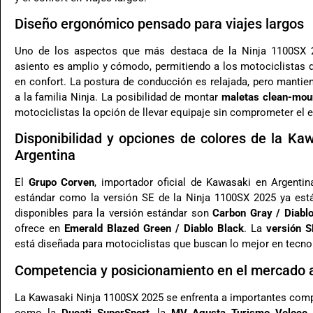
Diseño ergonómico pensado para viajes largos
Uno de los aspectos que más destaca de la Ninja 1100SX
asiento es amplio y cómodo, permitiendo a los motociclistas dis
en confort. La postura de conducción es relajada, pero mantien
a la familia Ninja. La posibilidad de montar
maletas clean-mou
motociclistas la opción de llevar equipaje sin comprometer el e
Disponibilidad y opciones de colores de la K
Argentina
El
Grupo Corven
, importador oficial de Kawasaki en Argentin
estándar como la versión SE de la Ninja 1100SX 2025 ya está
disponibles para la versión estándar son
Carbon Gray / Diabl
ofrece en
Emerald Blazed Green / Diablo Black
. La
versión S
está diseñada para motociclistas que buscan lo mejor en tecnol
Competencia y posicionamiento en el mercado 
La Kawasaki Ninja 1100SX 2025 se enfrenta a importantes comp
como la
Ducati SuperSport
, la
MV Agusta Turismo Veloce