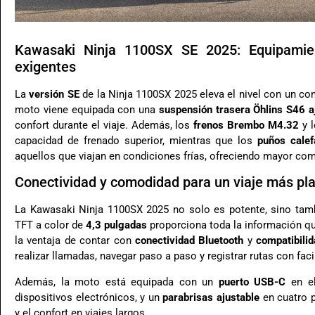
Kawasaki Ninja 1100SX SE 2025: Equipami
exigentes
La
versión SE
de la Ninja 1100SX 2025 eleva el nivel con un con
moto viene equipada con una
suspensión trasera Öhlins S46 a
confort durante el viaje. Además, los
frenos Brembo M4.32
y 
capacidad de frenado superior, mientras que los
puños calef
aquellos que viajan en condiciones frías, ofreciendo mayor com
Conectividad y comodidad para un viaje más pl
La Kawasaki Ninja 1100SX 2025 no solo es potente, sino tamb
TFT a color de
4,3 pulgadas
proporciona toda la información que
la ventaja de contar con
conectividad Bluetooth
y
compatibili
realizar llamadas, navegar paso a paso y registrar rutas con faci
Además, la moto está equipada con un
puerto USB-C
en el
dispositivos electrónicos, y un
parabrisas ajustable
en cuatro 
y el confort en viajes largos.