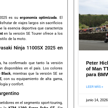
 2025 es su
ergonomía optimizada
. El
frutar de viajes largos sin sacrificios
e la esencia deportiva que caracteriza
nt
en la versión SE Tourer ofrece a los
stilo de la moto.
awasaki Ninja 1100SX 2025 en
Peter Hic
a, ha confirmado que tanto la versión
of Man T
n disponibles en el país. Los colores
o Black
, mientras que la versión SE se
para BMW
E
, con su equipamiento de alta gama,
ogía y confort.
LEER MÁS »
argentino
junio 14, 202
etidores en el segmento sport-touring,
y la
KTM 1290 Super Duke GT
. Sin