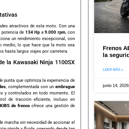
tativas
ndes atractivos de esta moto. Con una
a potencia de
134 Hp
a
9.000 rpm
, con
rciona un rendimiento excepcional, con
o medio, lo que hace que la moto sea
Frenos A
s hasta largos viajes por carretera.
la seguri
 de la Kawasaki Ninja 1100SX
LEER MÁS »
e punta que optimiza la experiencia de
junio 14, 202
des
, complementada con un
embrague
es y controlados en todo momento. El
ol de tracción eficiente, incluso en
 KIBS de frenos
ofrece una gestión de
de marcha sin necesidad de accionar el
ón rápida y fluida, operando desde tan