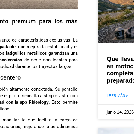
ento premium para los más
junto de características exclusivas. La
justable
, que mejora la estabilidad y el
los
latiguillos metálicos
garantizan una
Qué lleva
accionados
de serie son ideales para
en motoci
odidad durante los trayectos largos.
completa 
acentero
preparad
ién altamente conectada. Su pantalla
 el piloto necesita a simple vista, con
LEER MÁS »
dad con la app Rideology
. Esto permite
lidad.
junio 14, 202
 manillar, lo que facilita la carga de
posiciones, mejorando la aerodinámica