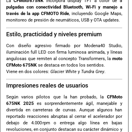
La
CFMoto 675NK
incorpora display TFT a color de
5
pulgadas con conectividad Bluetooth, Wi‑Fi y manejo a
través de la app CFMOTO Ride
, incluyendo Google Maps,
monitoreo de presión de neumáticos, USB y OTA updates
.
Estilo, practicidad y niveles premium
Con diseño agresivo firmado por Modena40 Studio,
iluminación full LED con firma luminosa animada, y líneas
angulosas que remiten al concepto Transformers, la
moto
CFMoto 675NK
se destaca en todos los sentidos
.
Viene en dos colores:
Glacier White
y
Tundra Grey
.
Impresiones reales de usuarios
Según varios pilotos que la han probado, la
CFMoto
675NK 2025
es sorprendentemente ágil, manejable y
divertida en carreteras de curvas. Aunque algunos han
reportado reacciones abruptas al cerrar el acelerador por
debajo de 4.000 rpm o entrega algo línea en bajas
revoluciones, en conjunto destacan su carácter dinámico y