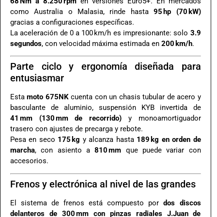
68 Nm a 8.250 rpm
en versiones Euro5+. En mercados
como Australia o Malasia, rinde hasta
95 hp (70 kW)
gracias a configuraciones específicas
.
La aceleración de 0 a 100 km/h es impresionante: solo
3.9
segundos
, con velocidad máxima estimada en
200 km/h
.
Parte ciclo y ergonomía diseñada para
entusiasmar
Esta
moto 675NK
cuenta con un chasis tubular de acero y
basculante de aluminio, suspensión KYB invertida de
41 mm (130 mm de recorrido)
y monoamortiguador
trasero con ajustes de precarga y rebote
.
Pesa en seco
175 kg
y alcanza hasta
189 kg en orden de
marcha
, con asiento a
810 mm
que puede variar con
accesorios
.
Frenos y electrónica al nivel de las grandes
El sistema de frenos está compuesto por
dos discos
delanteros de 300 mm con pinzas radiales J.Juan de