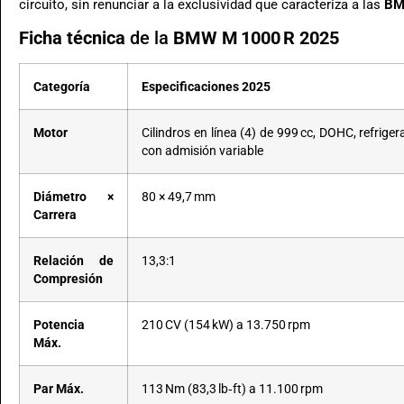
circuito, sin renunciar a la exclusividad que caracteriza a las
BM
Ficha técnica
de la
BMW M 1000 R 2025
Categoría
Especificaciones 2025
Motor
Cilindros en línea (4) de 999 cc, DOHC, refrig
con admisión variable
Diámetro ×
80 × 49,7 mm
Carrera
Relación de
13,3:1
Compresión
Potencia
210 CV (154 kW) a 13.750 rpm
Máx.
Par Máx.
113 Nm (83,3 lb‑ft) a 11.100 rpm