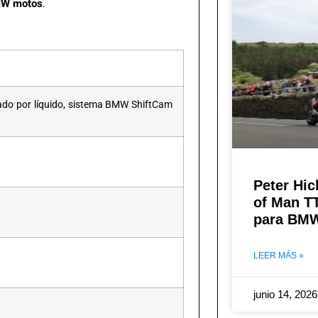
W motos
.
erado por líquido, sistema BMW ShiftCam
Peter Hic
of Man T
para BMW
LEER MÁS »
junio 14, 202