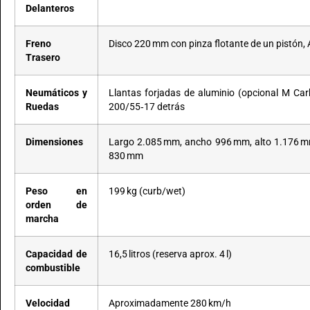
Delanteros
Freno
Disco 220 mm con pinza flotante de un pistón,
Trasero
Neumáticos y
Llantas forjadas de aluminio (opcional M Ca
Ruedas
200/55‑17 detrás
Dimensiones
Largo 2.085 mm, ancho 996 mm, alto 1.176 mm,
830 mm
Peso en
199 kg (curb/wet)
orden de
marcha
Capacidad de
16,5 litros (reserva aprox. 4 l)
combustible
Velocidad
Aproximadamente 280 km/h